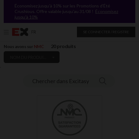
Économisez jusqu'à 10% sur les Promotions d'Été
Crushious. Offre valable jusqu'au 31/08 !
Économisez
jusqu'à 10%
FR
SE CONNECTER / REGISTRE
20 produits
Nous avons sur
NMC
NOM DU PRODUIT: DE A À Z
`
Chercher dans Excitasy