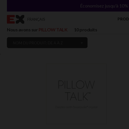
Économisez jusqu'à 10% s
PROD
FRANÇAIS
Nous avons sur
PILLOW TALK
10 produits
NOM DU PRODUIT: DE A À Z
`