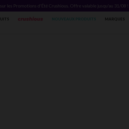
ur les Promotions d'Été Crushious. Offre valable jusqu'au 31/08 
UITS
NOUVEAUX PRODUITS
MARQUES