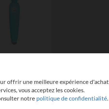
UR WAND CHEEKY PILLOW
K
ous ou connectez-vous pour avoir
our offrir une meilleure expérience d'achat
 conditions de prix et de vente
ervices, vous acceptez les cookies.
consulter notre
politique de confidentialité
.
SE CONNECTER