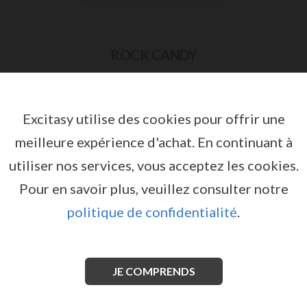
ROCK CANDY
Excitasy utilise des cookies pour offrir une
meilleure expérience d'achat.
En continuant à
utiliser nos services, vous acceptez les cookies.
Pour en savoir plus, veuillez consulter notre
politique de confidentialité
.
VIBRATEUR SUGA STICK G-SPOT ROCK
CANDY
JE COMPRENDS
par
ROCK CANDY
Inscrivez-vous ou connectez-
vous pour avoir accès aux