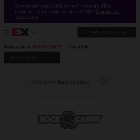
Économisez jusqu'à 10% sur les Promotions d'Été
Crushious. Offre valable jusqu'au 31/08 !
Économisez
jusqu'à 10%
FR
SE CONNECTER / REGISTRE
1 produit
Nous avons sur
ROCK CANDY
NOM DU PRODUIT: DE A À Z
`
Chercher dans Excitasy