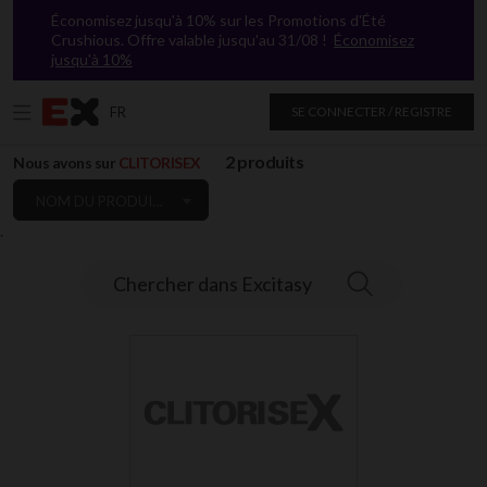
Économisez jusqu'à 10% sur les Promotions d'Été
Crushious. Offre valable jusqu'au 31/08 !
Économisez
jusqu'à 10%
FR
SE CONNECTER / REGISTRE
2 produits
Nous avons sur
CLITORISEX
NOM DU PRODUIT: DE A À Z
`
Chercher dans Excitasy