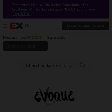
Économisez jusqu'à 10% sur les Promotions d'Été
Crushious. Offre valable jusqu'au 31/08 !
Économisez
jusqu'à 10%
FR
SE CONNECTER / REGISTRE
3 produits
Nous avons sur
EVOQUE
NOM DU PRODUIT: DE A À Z
`
Chercher dans Excitasy