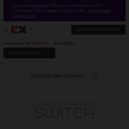
Économisez jusqu'à 10% sur les Promotions d'Été
Crushious. Offre valable jusqu'au 31/08 !
Économisez
jusqu'à 10%
FR
SE CONNECTER / REGISTRE
3 produits
Nous avons sur
SWITCH
NOM DU PRODUIT: DE A À Z
`
Chercher dans Excitasy