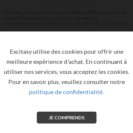
Présentée par la société hollandaise
SHOTS
,
SWITCH
présente une
gamme de vibromasseurs sophistiqués aux manches
interchangeables. Avec
SWITCH
, vous disposerez de 2 ou 3 formats
de vibromasseurs, ce qui vous permettra de choisir celui qui convient
Voir plus
le mieux au moment présent, sans avoir à renoncer au mode de
vibromasseur qui a été conçu juste pour vous.
Excitasy utilise des cookies pour offrir une
SWITCH
meilleure expérience d'achat.
En continuant à
utiliser nos services, vous acceptez les cookies.
Pour en savoir plus, veuillez consulter notre
politique de confidentialité
.
JE COMPRENDS