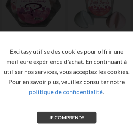
AQUARIUM TRANSPARENT AVEC 9
ENSEMBLE DE 6 BOMBES DE BAIN SEX
BOMBES DE BAIN SEXY SURPRISE FB
FORTUNE COOKIE KHEPER GAMES
Excitasy utilise des cookies pour offrir une
KHEPER GAMES
par
par
KHEPER GAMES
KHEPER GAMES
Inscrivez-vous ou connectez-
Inscrivez-vous ou connectez-
meilleure expérience d'achat.
En continuant à
vous pour avoir accès aux
vous pour avoir accès aux
conditions de prix et de vente
conditions de prix et de vente
utiliser nos services, vous acceptez les cookies.
Pour en savoir plus, veuillez consulter notre
SE CONNECTER
SE CONNECTER
politique de confidentialité
.
JE COMPRENDS