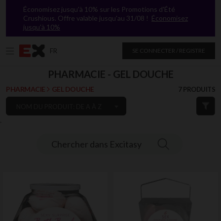
Économisez jusqu'à 10% sur les Promotions d'Été
Crushious. Offre valable jusqu'au 31/08 !
Économisez
jusqu'à 10%
FR
SE CONNECTER / REGISTRE
PHARMACIE - GEL DOUCHE
PHARMACIE
GEL DOUCHE
7 PRODUITS
NOM DU PRODUIT: DE A À Z
`
Chercher dans Excitasy