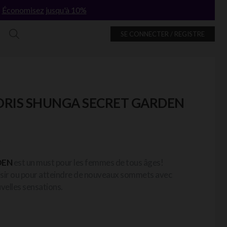
!
Économisez jusqu'à 10%
SE CONNECTER / REGISTRE
TORIS SHUNGA SECRET GARDEN
DEN
est un must pour les femmes de tous âges!
laisir ou pour atteindre de nouveaux sommets avec
velles sensations.