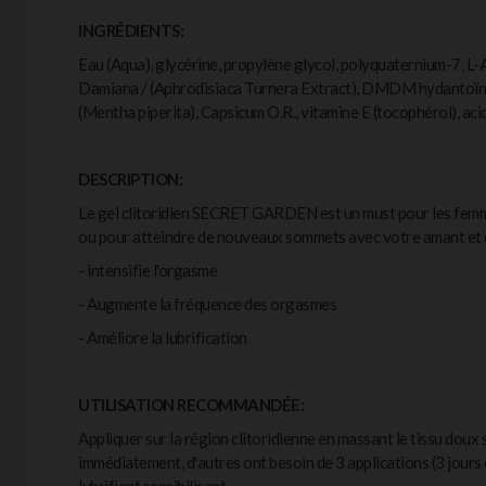
INGRÉDIENTS:
Eau (Aqua), glycérine, propylène glycol, polyquaternium-7, L-
Damiana / (Aphrodisiaca Turnera Extract), DMDM hydantoïne,
(Mentha piperita), Capsicum O.R., vitamine E (tocophérol), acid
DESCRIPTION:
Le gel clitoridien SECRET GARDEN est un must pour les femmes
ou pour atteindre de nouveaux sommets avec votre amant et d
- intensifie l'orgasme
- Augmente la fréquence des orgasmes
- Améliore la lubrification
UTILISATION RECOMMANDÉE:
Appliquer sur la région clitoridienne en massant le tissu doux 
immédiatement, d'autres ont besoin de 3 applications (3 jours 