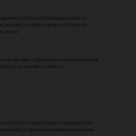
Arginine HCL, hydroxyéthylcellulose, extrait de
 benzoate de sodium, huile de menthe poivrée
e citrique.
 de tous âges ! Utilisez-le pour votre propre plaisir
écouvrir de nouvelles sensations.
sous le clitoris. Certaines femmes ressentent l'effet
consécutifs). Le gel peut être utilisé seul ou comme