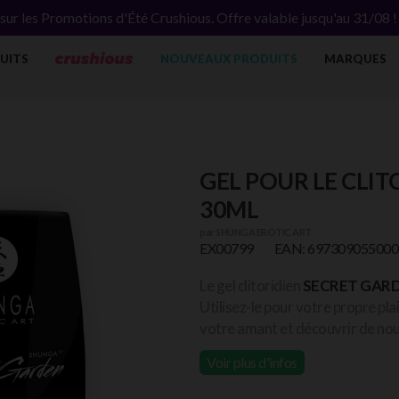
ur les Promotions d'Été Crushious. Offre valable jusqu'au 31/08 
UITS
NOUVEAUX PRODUITS
MARQUES
GEL POUR LE CLI
30ML
par
SHUNGA EROTIC ART
EX00799
EAN: 697309055000
Le gel clitoridien
SECRET GAR
Utilisez-le pour votre propre p
votre amant et découvrir de nou
Voir plus d'infos