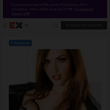
Économisez jusqu'à 10% sur les Promotions d'Été
Crushious. Offre valable jusqu'au 31/08 !
Économisez
jusqu'à 10%
FR
SE CONNECTER / REGISTRE
Chercher dans Excitasy
`
Retourner