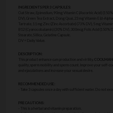
INGREDIENTS PER 3 CAPSULES:
Oat Straw, Epimedium, 90mg Vitamin C (Ascorbic Acid) (150
DV), Green Tea Extract, Dong Quai, 23 mg Vitamin E (d-Alph
Tartrate, 11 mg Zinc (Zinc Ascorbate) (73% DV), 5 mg Vitam
B12 (Cyanocobalamin) (30% DV), 300mcg Folic Acid (150% D
Stearate, Sillica, Gelatine Capsule.
DV = Daily Value.
DESCRIPTION:
This product enhance cum production and virility.
COOLMAN
quality, sperm mobility and sperm count. Improve your self-c
and ejaculations and increase your sexual desire.
RECOMMENDED USE:
- Take 3 capsules once a day with sufficient water. Do not ex
PRECAUTIONS:
- This is a herbal and vitamin preparation.