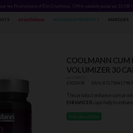
ur les Promotions d'Été Crushious. Offre valable jusqu'au 31/08 
UITS
NOUVEAUX PRODUITS
MARQUES
COOLMANN CUM 
VOLUMIZER 30 CA
par
COBECO
EX02478
EAN: 871734417987
This product enhance cum produc
ENHANCER
caps help to enhanc
Voir plus d'infos