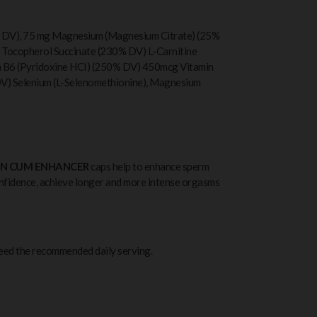
% DV), 75 mg Magnesium (Magnesium Citrate) (25%
a Tocopherol Succinate (230% DV) L-Carnitine
in B6 (Pyridoxine HCI) (250% DV) 450mcg Vitamin
V) Selenium (L-Selenomethionine), Magnesium
N CUM ENHANCER
caps help to enhance sperm
onfidence, achieve longer and more intense orgasms
ceed the recommended daily serving.