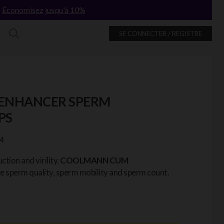
!
Économisez jusqu'à 10%
SE CONNECTER / REGISTRE
ENHANCER SPERM
PS
4
tion and virility.
COOLMANN CUM
e sperm quality, sperm mobility and sperm count.