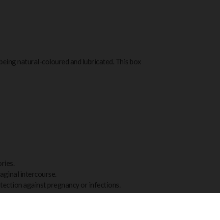
being natural-coloured and lubricated. This box
ries.
vaginal intercourse.
tection against pregnancy or infections.