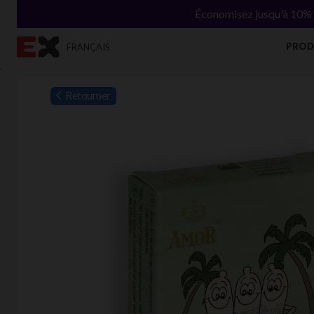
Économisez jusqu'à 10% s
PROD
FRANÇAIS
`
Retourner