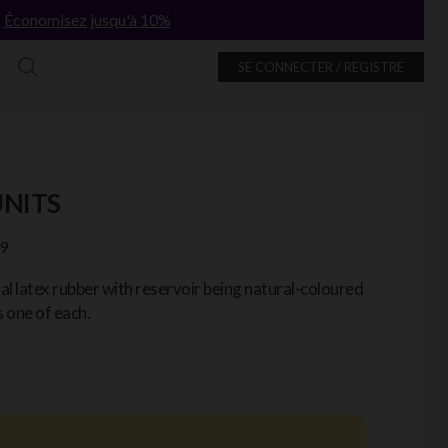
!
Économisez jusqu'à 10%
SE CONNECTER / REGISTRE
UNITS
9
 latex rubber with reservoir being natural-coloured
s one of each.