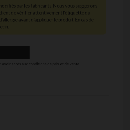
modifiés par les fabricants. Nous vous suggérons
client de vérifier attentivement l'étiquette du
d'allergie avant d'appliquer le produit. En cas de
ecin.
 avoir accès aux conditions de prix et de vente