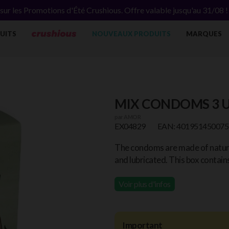
ur les Promotions d'Été Crushious. Offre valable jusqu'au 31/08 
UITS
NOUVEAUX PRODUITS
MARQUES
MIX CONDOMS 3 
par
AMOR
EX04829
EAN: 401951450075
The condoms are made of natural
and lubricated. This box contain
Voir plus d'infos
Important