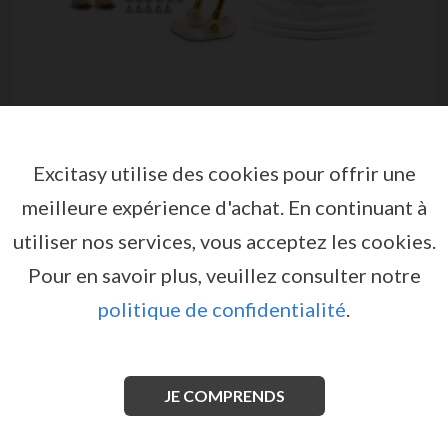
Excitasy utilise des cookies pour offrir une
meilleure expérience d'achat.
En continuant à
utiliser nos services, vous acceptez les cookies.
Pour en savoir plus, veuillez consulter notre
politique de confidentialité
.
ANDROPÉNIS
par
ANDROMEDICAL
EX00021
EAN: 8437004988010
JE COMPRENDS
L'
ANDROPENIS
est un appareil utilisé pour allonger le
pénis par traction.